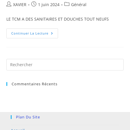
Auteur/autrice
Publication
Post
XAVIER
1 juin 2024
Général
de
publiée :
category:
la
LE TCM A DES SANITAIRES ET DOUCHES TOUT NEUFS
publication :
MISE
Continuer La Lecture
A
NEUF
DES
SANITAIRES
ET
DOUCHES
DU
Pre
TCM
Es
EN
2024
to
Commentaires Récents
clo
the
sea
pan
Plan Du Site