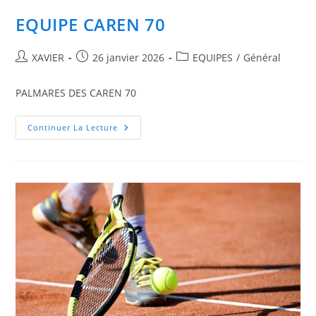
EQUIPE CAREN 70
Auteur/autrice
Publication
Post
XAVIER
26 janvier 2026
EQUIPES
/
Général
de
publiée :
category:
la
PALMARES DES CAREN 70
publication :
EQUIPE
Continuer La Lecture
CAREN
70