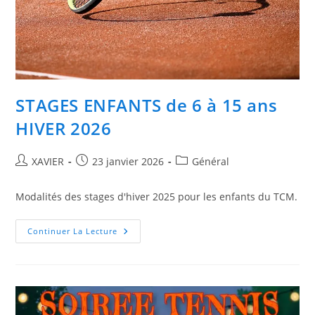
STAGES ENFANTS de 6 à 15 ans
HIVER 2026
Auteur/autrice
Publication
Post
XAVIER
23 janvier 2026
Général
de
publiée :
category:
la
Modalités des stages d'hiver 2025 pour les enfants du TCM.
publication :
STAGES
Continuer La Lecture
ENFANTS
De
6
À
15
Ans
HIVER
2026