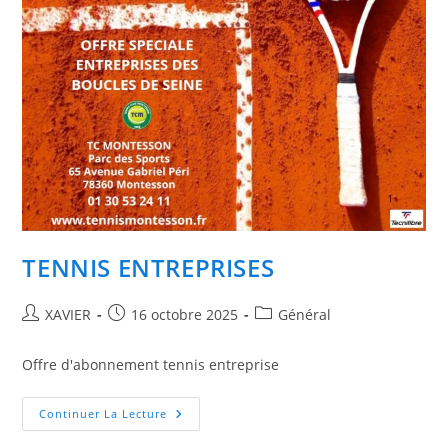
TENNIS ENTREPRISES
Auteur/autrice
Publication
Post
XAVIER
16 octobre 2025
Général
de
publiée :
category:
la
Offre d'abonnement tennis entreprise
publication :
TENNIS
Continuer La Lecture
ENTREPRISES