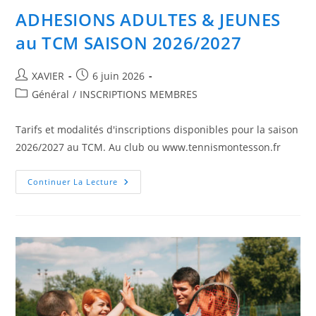
ADHESIONS ADULTES & JEUNES
au TCM SAISON 2026/2027
Auteur/autrice
Publication
XAVIER
6 juin 2026
de
publiée :
Post
Général
/
INSCRIPTIONS MEMBRES
la
category:
publication :
Tarifs et modalités d'inscriptions disponibles pour la saison
2026/2027 au TCM. Au club ou www.tennismontesson.fr
ADHESIONS
Continuer La Lecture
ADULTES
&
JEUNES
Au
TCM
SAISON
2026/2027