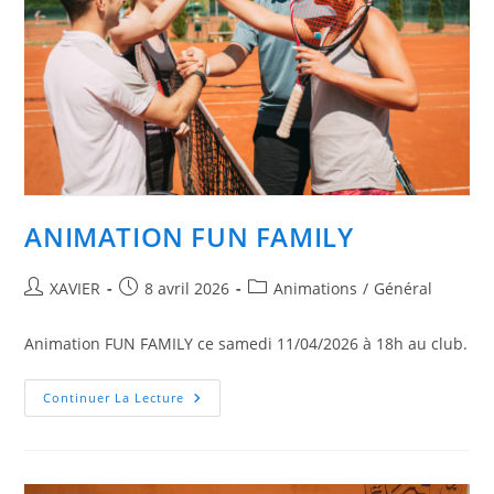
ANIMATION FUN FAMILY
Auteur/autrice
Publication
Post
XAVIER
8 avril 2026
Animations
/
Général
de
publiée :
category:
la
Animation FUN FAMILY ce samedi 11/04/2026 à 18h au club.
publication :
ANIMATION
Continuer La Lecture
FUN
FAMILY