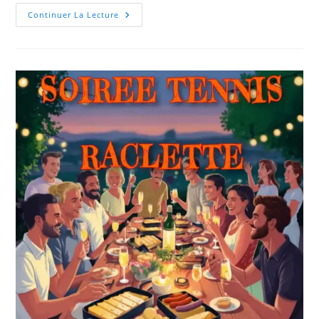
LES
Continuer La Lecture
MONITEURS
DU
TCM
VOUS
SOUHAITENT
UN
JOYEUX
NOEL