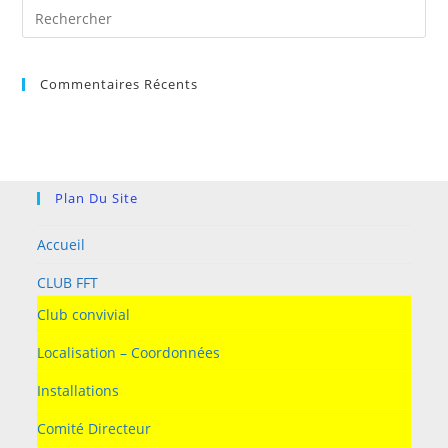
Pre
Es
to
Commentaires Récents
clo
the
sea
pan
Plan Du Site
Accueil
CLUB FFT
Club convivial
Localisation – Coordonnées
Installations
Comité Directeur