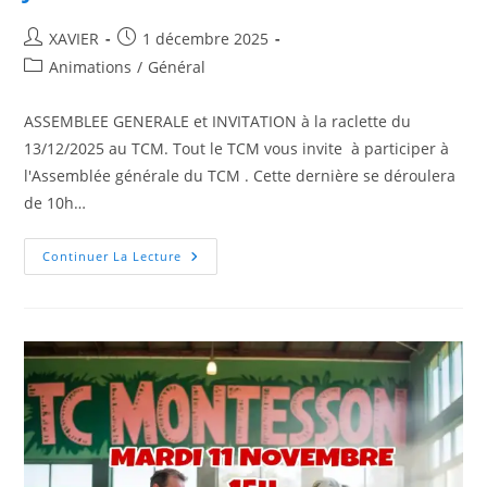
Auteur/autrice
Publication
XAVIER
1 décembre 2025
de
publiée :
Post
Animations
/
Général
la
category:
publication :
ASSEMBLEE GENERALE et INVITATION à la raclette du
13/12/2025 au TCM. Tout le TCM vous invite à participer à
l'Assemblée générale du TCM . Cette dernière se déroulera
de 10h…
JOURNEE
Continuer La Lecture
DU
13/12/2025
AU
TCM