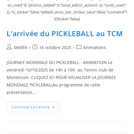
es_used":0,"photos_added":0,"total_editor_actions":{},"tools_used":
{},"is_sticker":false,"edited_since_last_sticker_save":false,"containsFT
ESticker":false}
L’arrivée du PICKLEBALL au TCM
Auteur/autrice
Publication
Post
XAVIER
16 octobre 2025
Animations
de
publiée :
category:
la
JOURNEE MONDIALE DU PICKLEBALL : ANIMATION Le
publication :
vendredi 10/10/2025 de 14h à 16h. au Tennis club de
Montesson. CLIQUEZ ICI POUR VISUALISER LA JOURNEE
MONDIALE PICKLEBALLAu programme de cette
présentation…
L’arrivée
Continuer La Lecture
Du
PICKLEBALL
Au
TCM