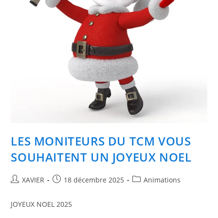
LES MONITEURS DU TCM VOUS
SOUHAITENT UN JOYEUX NOEL
Auteur/autrice
Publication
Post
XAVIER
18 décembre 2025
Animations
de
publiée :
category:
la
JOYEUX NOEL 2025
publication :