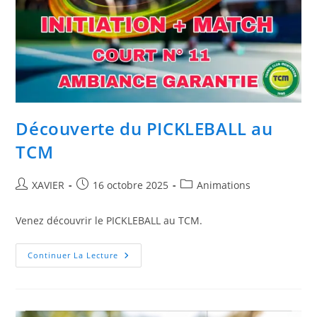
Découverte du PICKLEBALL au
TCM
Auteur/autrice
Publication
Post
XAVIER
16 octobre 2025
Animations
de
publiée :
category:
la
Venez découvrir le PICKLEBALL au TCM.
publication :
Découverte
Continuer La Lecture
Du
PICKLEBALL
Au
TCM