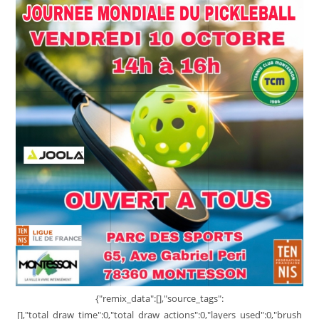
{"remix_data":[],"source_tags":
[],"total_draw_time":0,"total_draw_actions":0,"layers_used":0,"brush