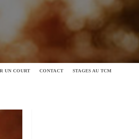
R UN COURT
CONTACT
STAGES AU TCM
E
E
H