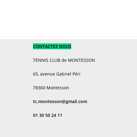
to
close
the
search
panel.
CONTACTEZ NOUS
TENNIS CLUB de MONTESSON
65, avenue Gabriel Péri
78360 Montesson
tc.montesson@gmail.com
01 30 50 24 11