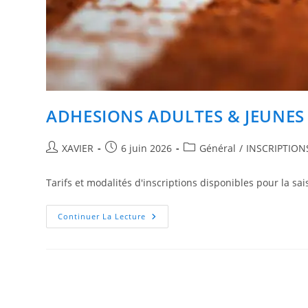
ADHESIONS ADULTES & JEUNES 
Auteur/autrice
Publication
Post
XAVIER
6 juin 2026
Général
/
INSCRIPTIO
de
publiée :
category:
la
Tarifs et modalités d'inscriptions disponibles pour la 
publication :
ADHESIONS
Continuer La Lecture
ADULTES
&
JEUNES
Au
TCM
SAISON
2026/2027