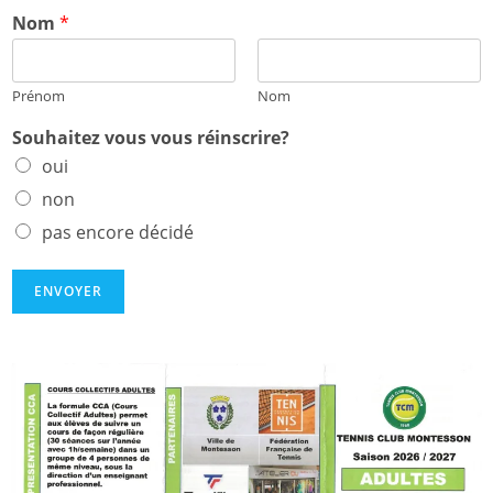
S
Nom
*
o
u
h
Prénom
Nom
a
i
Souhaitez vous vous réinscrire?
t
e
oui
z
non
*
S
pas encore décidé
o
u
ENVOYER
h
a
i
t
e
z