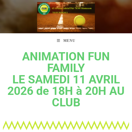
MENU
ANIMATION FUN
FAMILY
LE SAMEDI 11 AVRIL
2026 de 18H à 20H AU
CLUB