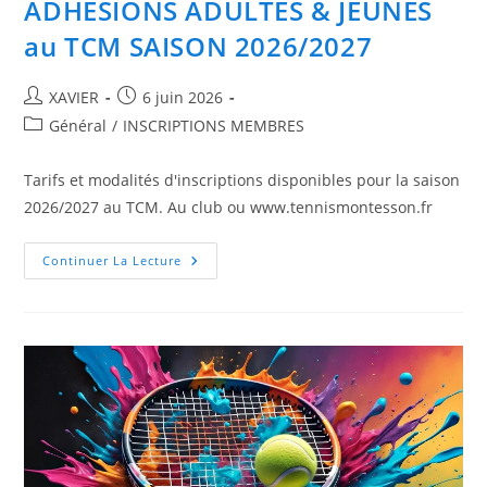
ADHESIONS ADULTES & JEUNES
au TCM SAISON 2026/2027
Auteur/autrice
Publication
XAVIER
6 juin 2026
de
publiée :
Post
Général
/
INSCRIPTIONS MEMBRES
la
category:
publication :
Tarifs et modalités d'inscriptions disponibles pour la saison
2026/2027 au TCM. Au club ou www.tennismontesson.fr
ADHESIONS
Continuer La Lecture
ADULTES
&
JEUNES
Au
TCM
SAISON
2026/2027