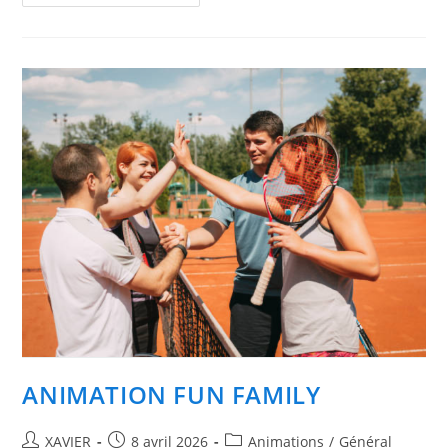
Stages
De
Tennis
Enfants/ados
Au
TC
Montesson
En
Été
2026.
Inscrivez
Vos
Enfants
Et
Les
Amis
De
Vos
Enfants.
ANIMATION FUN FAMILY
Auteur/autrice
Publication
Post
XAVIER
8 avril 2026
Animations
/
Général