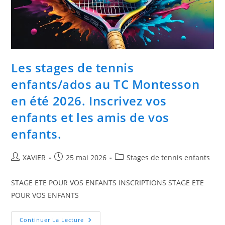
Les stages de tennis
enfants/ados au TC Montesson
en été 2026. Inscrivez vos
enfants et les amis de vos
enfants.
Auteur/autrice
Publication
Post
XAVIER
25 mai 2026
Stages de tennis enfants
de
publiée :
category:
la
STAGE ETE POUR VOS ENFANTS INSCRIPTIONS STAGE ETE
publication :
POUR VOS ENFANTS
Les
Continuer La Lecture