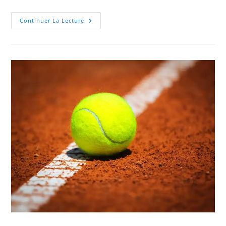
FETE
Continuer La Lecture
DU
TENNIS
CLUB
DE
MONTESSON
Le
Samedi
13/06/2026