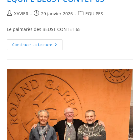
Auteur/autrice
Publication
Post
XAVIER
29 janvier 2026
EQUIPES
de
publiée :
category:
la
Le palmarès des BEUST CONTET 65
publication :
EQUIPE
Continuer La Lecture
BEUST
CONTET
65