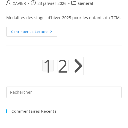
Auteur/autrice
Publication
Post
XAVIER
23 janvier 2026
Général
de
publiée :
category:
la
Modalités des stages d'hiver 2025 pour les enfants du TCM.
publication :
STAGES
Continuer La Lecture
ENFANTS
De
6
À
15
Ans
1
2
HIVER
Aller à la page suivante
2026
Pre
Es
to
Commentaires Récents
clo
the
sea