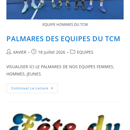
EQUIPE HOMMES DU TCM
PALMARES DES EQUIPES DU TCM
Auteur/autrice
Publication
Post
XAVIER
18 juillet 2026
EQUIPES
de
publiée :
category:
la
VISUALISER ICI LE PALMARES DE NOS EQUIPES FEMMES,
publication :
HOMMES, JEUNES
PALMARES
Continuer La Lecture
DES
EQUIPES
DU
TCM