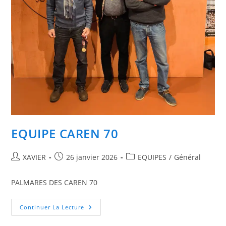
EQUIPE CAREN 70
Auteur/autrice
Publication
Post
XAVIER
26 janvier 2026
EQUIPES
/
Général
de
publiée :
category:
la
PALMARES DES CAREN 70
publication :
EQUIPE
Continuer La Lecture
CAREN
70