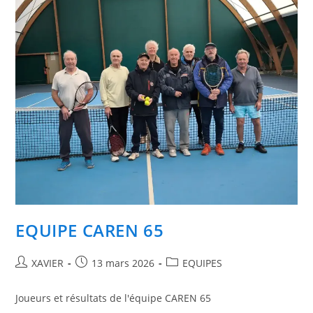
EQUIPE CAREN 65
Auteur/autrice
Publication
Post
XAVIER
13 mars 2026
EQUIPES
de
publiée :
category:
la
Joueurs et résultats de l'équipe CAREN 65
publication :