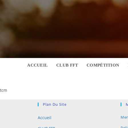
ACCUEIL
CLUB FFT
COMPÉTITION
tcm
Plan Du Site
M
Men
Accueil
Poli